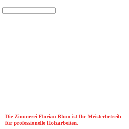
Zimmerei - Florian Blum
Finden
Willkommen bei der 
Zimmerei Florian Blum!
Die Zimmerei Florian Blum ist Ihr Meisterbetreib 
für professionelle Holzarbeiten.